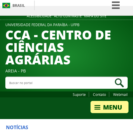
BRASIL
Simplifique!
ACESSIBILIDADE
ALTO CONTRASTE
MAPA DO SITE
Comunica BR
UNIVERSIDADE FEDERAL DA PARAÍBA - UFPB
CCA - CENTRO DE
Participe
CIÊNCIAS
Acesso à informação
AGRÁRIAS
Legislação
Canais
AREIA - PB
Buscar no portal
Bus
Suporte
Contato
Webmail
NOTÍCIAS