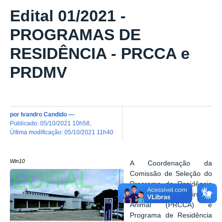
Edital 01/2021 -
PROGRAMAS DE
RESIDÊNCIA - PRCCA e
PRDMV
por
Ivandro Candido
—
publicado
:
05/10/2021 10h58
,
última modificação
:
05/10/2021 11h40
Win10
A Coordenação da
Comissão de Seleção do
Programa de Residência
em Clínica e Cirurgia
Animal (PRCCA) e
Programa de Residência