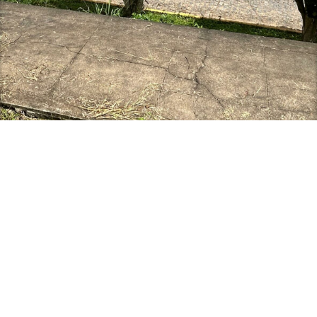
Biblioteca Setorial Francisco Tancredo Torres
Campus II - Rodovia PB 079 - Km 12, Areia - Paraíba
CEP: 58397-000
Telefone: +55 (83) 3049-4751 / 3049-4569
De Segunda a Sexta das 07:00 as 19:00
Acesso à
Informação