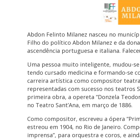
Abdon Felinto Milanez nasceu no municípi
Filho do político Abdon Milanez e da dona
ascendência portuguesa e italiana. Faleceu
Uma pessoa muito inteligente, mudou-se 
tendo cursado medicina e formando-se com
carreira artística como compositor teatral
representadas com sucesso nos teatros Sa
primeira obra, a opereta “Donzela Teodor
no Teatro Sant’Ana, em março de 1886.
Como compositor, escreveu a ópera “Primi
estreou em 1904, no Rio de Janeiro. Compô
imprensa”, para orquestra e coros, e ain