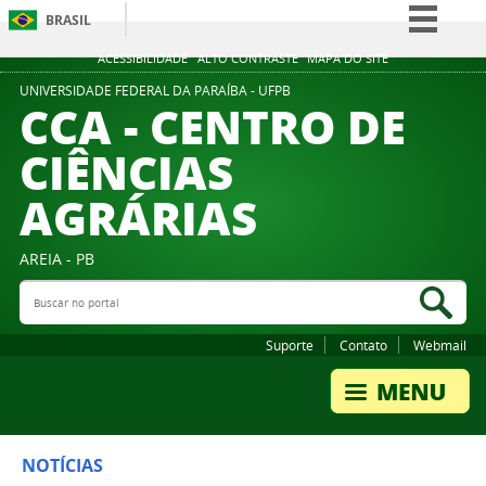
BRASIL
Simplifique!
ACESSIBILIDADE
ALTO CONTRASTE
MAPA DO SITE
Comunica BR
UNIVERSIDADE FEDERAL DA PARAÍBA - UFPB
CCA - CENTRO DE
Participe
CIÊNCIAS
Acesso à informação
AGRÁRIAS
Legislação
Canais
AREIA - PB
Buscar no portal
Bus
Suporte
Contato
Webmail
NOTÍCIAS