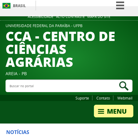
BRASIL
Simplifique!
ACESSIBILIDADE
ALTO CONTRASTE
MAPA DO SITE
Comunica BR
UNIVERSIDADE FEDERAL DA PARAÍBA - UFPB
CCA - CENTRO DE
Participe
CIÊNCIAS
Acesso à informação
AGRÁRIAS
Legislação
Canais
AREIA - PB
Buscar no portal
Bus
Suporte
Contato
Webmail
NOTÍCIAS