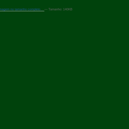
a imagem no tamanho completo…
—
Tamanho
: 140KB