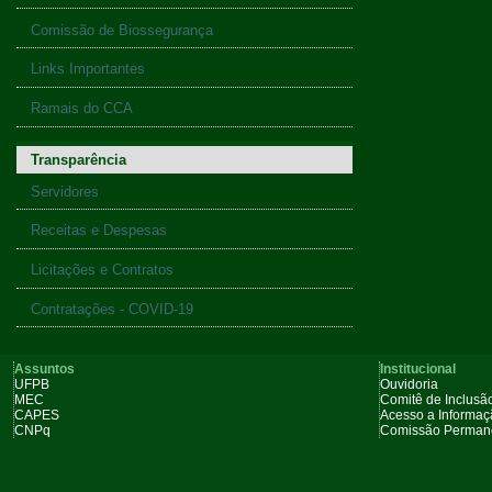
Comissão de Biossegurança
Links Importantes
Ramais do CCA
Transparência
Servidores
Receitas e Despesas
Licitações e Contratos
Contratações - COVID-19
Assuntos
Institucional
UFPB
Ouvidoria
MEC
Comitê de Inclusão
CAPES
Acesso a Informa
CNPq
Comissão Permane