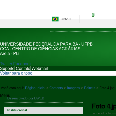
Ir para o conteúdo
1
Ir para 
BRASIL
UNIVERSIDADE FEDERAL DA PARAÍBA - UFPB
CCA - CENTRO DE CIÊNCIAS AGRÁRIAS
Areia - PB
Twitter
Facebook
Suporte
Contato
Webmail
Voltar para o topo
Você está aqui:
Página Inicial
>
Contents
>
Imagens
>
Painéis
>
Foto 4.jpg
Menu
Navegação
Desenvolvido por DWEB
Foto 4.j
Institucional
por
danielrocha
—