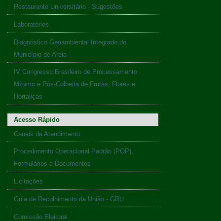
Restaurante Universitário - Sugestões
Laboratórios
Diagnóstico Geoambiental Integrado do
Município de Areia
IV Congresso Brasileiro de Processamento
Mínimo e Pós-Colheita de Frutas, Flores e
Hortaliças
Acesso Rápido
Canais de Atendimento
Procedimento Operacional Padrão (POP),
Formulários e Documentos
Licitações
Guia de Recolhimento da União - GRU
Comissão Eleitoral