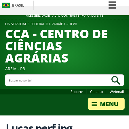
BRASIL
Simplifique!
ACESSIBILIDADE
ALTO CONTRASTE
MAPA DO SITE
Comunica BR
UNIVERSIDADE FEDERAL DA PARAÍBA - UFPB
CCA - CENTRO DE
Participe
CIÊNCIAS
Acesso à informação
AGRÁRIAS
Legislação
Canais
AREIA - PB
Buscar no portal
Bus
Suporte
Contato
Webmail
Lucas perf.jpg