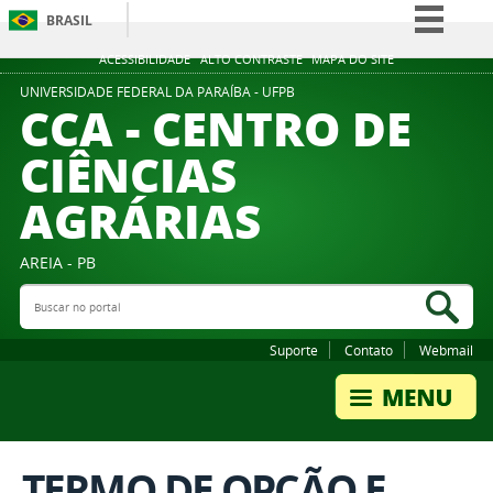
BRASIL
Simplifique!
ACESSIBILIDADE
ALTO CONTRASTE
MAPA DO SITE
Comunica BR
UNIVERSIDADE FEDERAL DA PARAÍBA - UFPB
CCA - CENTRO DE
Participe
CIÊNCIAS
Acesso à informação
AGRÁRIAS
Legislação
Canais
AREIA - PB
Buscar no portal
Bus
Suporte
Contato
Webmail
TERMO DE OPÇÃO E