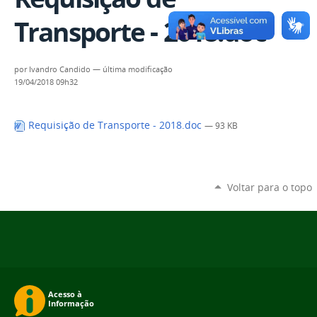
Transporte - 2018.doc
por
Ivandro Candido
—
última modificação
19/04/2018 09h32
Requisição de Transporte - 2018.doc
— 93 KB
Voltar para o topo