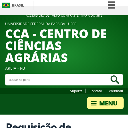
BRASIL
Simplifique!
ACESSIBILIDADE
ALTO CONTRASTE
MAPA DO SITE
Comunica BR
UNIVERSIDADE FEDERAL DA PARAÍBA - UFPB
CCA - CENTRO DE
Participe
CIÊNCIAS
Acesso à informação
AGRÁRIAS
Legislação
Canais
AREIA - PB
Buscar no portal
Bus
Suporte
Contato
Webmail
Requisição de