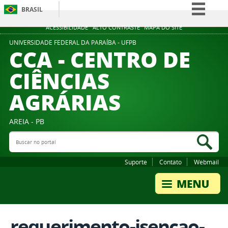
BRASIL
Simplifique!
ACESSIBILIDADE
ALTO CONTRASTE
MAPA DO SITE
Comunica BR
UNIVERSIDADE FEDERAL DA PARAÍBA - UFPB
CCA - CENTRO DE
Participe
CIÊNCIAS
Acesso à informação
AGRÁRIAS
Legislação
Canais
AREIA - PB
Buscar no portal
Bus
Suporte
Contato
Webmail
requerimento-isencao-