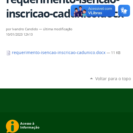
inscricao-cadunico.docx
por
Ivandro Candido
—
última modificação
10/01/2023 12h13
requerimento-isencao-inscricao-cadunico.docx
— 11 KB
Voltar para o topo