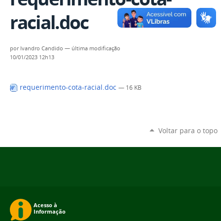
racial.doc
por
Ivandro Candido
—
última modificação
10/01/2023 12h13
requerimento-cota-racial.doc
— 16 KB
Voltar para o topo