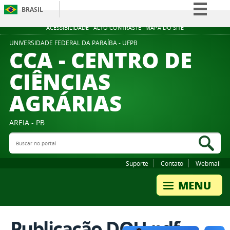
BRASIL
Simplifique!
ACESSIBILIDADE
ALTO CONTRASTE
MAPA DO SITE
Comunica BR
UNIVERSIDADE FEDERAL DA PARAÍBA - UFPB
CCA - CENTRO DE
Participe
CIÊNCIAS
Acesso à informação
AGRÁRIAS
Legislação
Canais
AREIA - PB
Buscar no portal
Bus
Suporte
Contato
Webmail
Publicação DOU.pdf