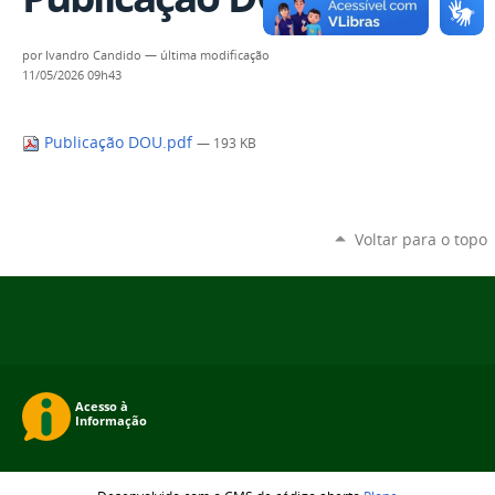
por
Ivandro Candido
—
última modificação
11/05/2026 09h43
Publicação DOU.pdf
— 193 KB
Voltar para o topo