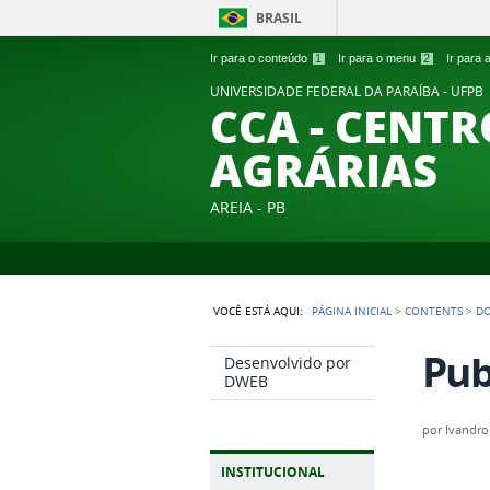
BRASIL
Ir para o conteúdo
1
Ir para o menu
2
Ir para
UNIVERSIDADE FEDERAL DA PARAÍBA - UFPB
CCA - CENTR
AGRÁRIAS
AREIA - PB
VOCÊ ESTÁ AQUI:
PÁGINA INICIAL
>
CONTENTS
>
D
Pub
Desenvolvido por
DWEB
por
Ivandro
INSTITUCIONAL