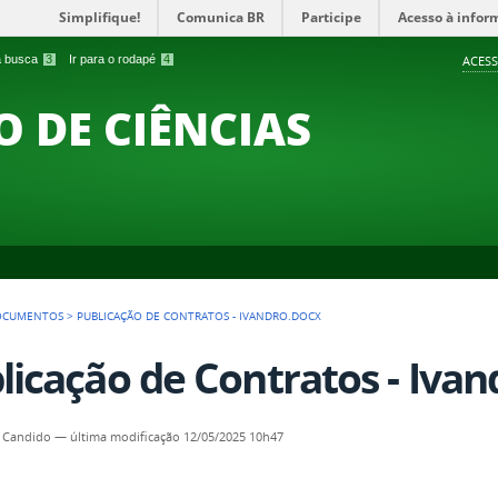
Simplifique!
Comunica BR
Participe
Acesso à infor
 a busca
3
Ir para o rodapé
4
ACESS
O DE CIÊNCIAS
OCUMENTOS
>
PUBLICAÇÃO DE CONTRATOS - IVANDRO.DOCX
licação de Contratos - Ivan
 Candido
—
última modificação
12/05/2025 10h47