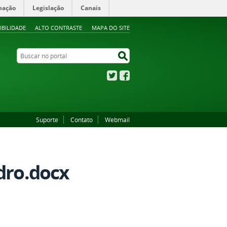
mação
Legislação
Canais
IBILIDADE
ALTO CONTRASTE
MAPA DO SITE
Buscar no portal
Buscar no portal
Twitter
Facebook
Suporte
Contato
Webmail
dro.docx