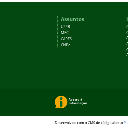
Assuntos
UFPB
MEC
A
CAPES
CNPq
Desenvolvido com o CMS de código aberto
Pl