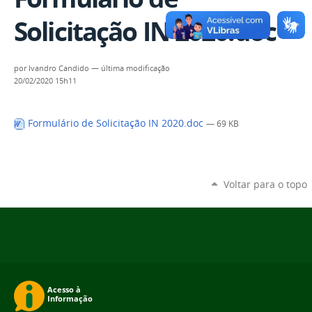
Solicitação IN 2020.doc
por
Ivandro Candido
—
última modificação
20/02/2020 15h11
Formulário de Solicitação IN 2020.doc
— 69 KB
Voltar para o topo