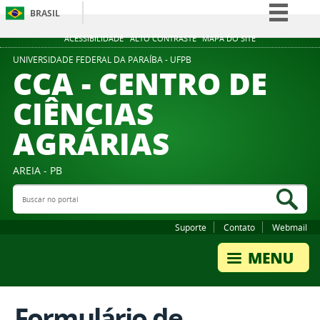
BRASIL
Simplifique!
ACESSIBILIDADE
ALTO CONTRASTE
MAPA DO SITE
Comunica BR
UNIVERSIDADE FEDERAL DA PARAÍBA - UFPB
CCA - CENTRO DE
Participe
CIÊNCIAS
Acesso à informação
AGRÁRIAS
Legislação
Canais
AREIA - PB
Buscar no portal
Bus
Suporte
Contato
Webmail
Formulário de