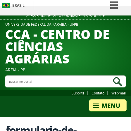
BRASIL
Simplifique!
ACESSIBILIDADE
ALTO CONTRASTE
MAPA DO SITE
Comunica BR
UNIVERSIDADE FEDERAL DA PARAÍBA - UFPB
CCA - CENTRO DE
Participe
CIÊNCIAS
Acesso à informação
AGRÁRIAS
Legislação
Canais
AREIA - PB
Buscar no portal
Bus
Suporte
Contato
Webmail
formulario-de-