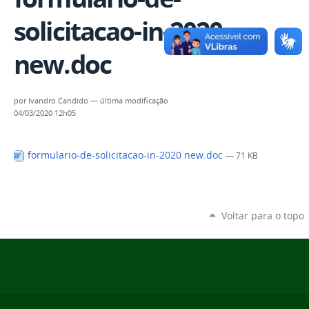
solicitacao-in-2020
new.doc
por
Ivandro Candido
—
última modificação
04/03/2020 12h05
formulario-de-solicitacao-in-2020 new.doc
— 71 KB
Voltar para o topo