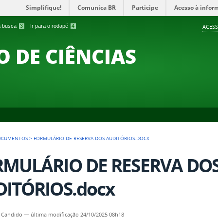
Simplifique!
Comunica BR
Participe
Acesso à infor
 a busca
3
Ir para o rodapé
4
ACESS
O DE CIÊNCIAS
OCUMENTOS
>
FORMULÁRIO DE RESERVA DOS AUDITÓRIOS.DOCX
RMULÁRIO DE RESERVA DO
ITÓRIOS.docx
 Candido
—
última modificação
24/10/2025 08h18