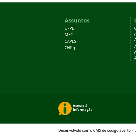
Assuntos
UFPB
MEC
A
CAPES
CNPq
Desenvolvido com o CMS de código aberto
Pl