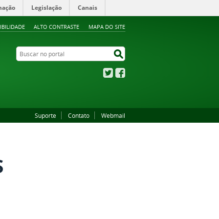
mação
Legislação
Canais
IBILIDADE
ALTO CONTRASTE
MAPA DO SITE
Buscar no portal
Buscar no portal
Twitter
Facebook
Suporte
Contato
Webmail
S