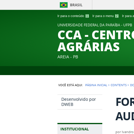
BRASIL
Ir para o conteúdo
1
Ir para o menu
2
Ir para
UNIVERSIDADE FEDERAL DA PARAÍBA - UFPB
CCA - CENTR
AGRÁRIAS
AREIA - PB
VOCÊ ESTÁ AQUI:
PÁGINA INICIAL
>
CONTENTS
>
D
FO
Desenvolvido por
DWEB
AUD
INSTITUCIONAL
por
Ivandro