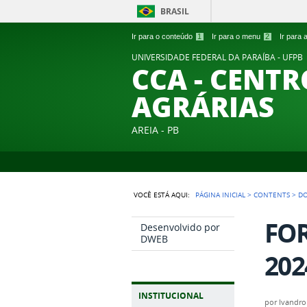
BRASIL
Ir para o conteúdo
1
Ir para o menu
2
Ir para
UNIVERSIDADE FEDERAL DA PARAÍBA - UFPB
CCA - CENTR
AGRÁRIAS
AREIA - PB
VOCÊ ESTÁ AQUI:
PÁGINA INICIAL
>
CONTENTS
>
D
FOR
Desenvolvido por
DWEB
202
INSTITUCIONAL
por
Ivandro