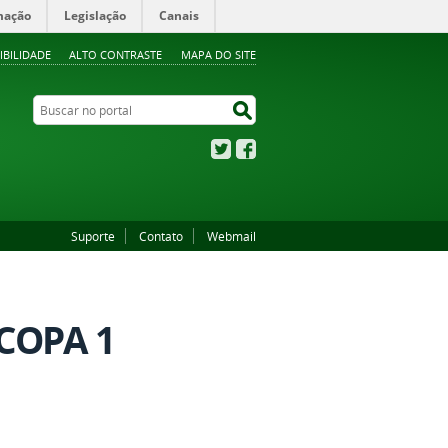
mação
Legislação
Canais
IBILIDADE
ALTO CONTRASTE
MAPA DO SITE
Buscar no portal
Buscar no portal
Twitter
Facebook
Suporte
Contato
Webmail
COPA 1