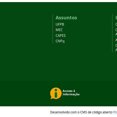
Assuntos
UFPB
MEC
A
CAPES
CNPq
Desenvolvido com o CMS de código aberto
Pl