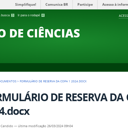
Simplifique!
Comunica BR
Participe
Acesso à infor
 a busca
3
Ir para o rodapé
4
ACESS
O DE CIÊNCIAS
OCUMENTOS
>
FORMULÁRIO DE RESERVA DA COPA 1 2024.DOCX
MULÁRIO DE RESERVA DA 
4.docx
 Candido
—
última modificação
26/03/2024 09h04