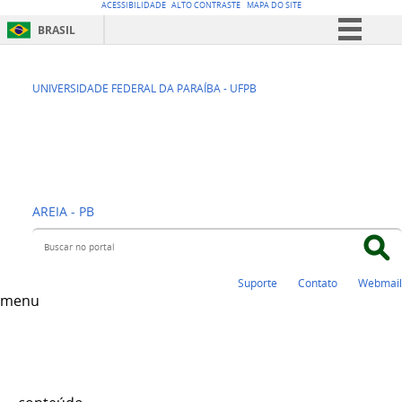
ACESSIBILIDADE
ALTO CONTRASTE
MAPA DO SITE
BRASIL
Simplifique!
CCA - CENTRO DE
Comunica BR
UNIVERSIDADE FEDERAL DA PARAÍBA - UFPB
Participe
CIÊNCIAS
Acesso à informação
AGRÁRIAS
Legislação
Canais
AREIA - PB
Buscar no portal
Suporte
Contato
Webmail
menu