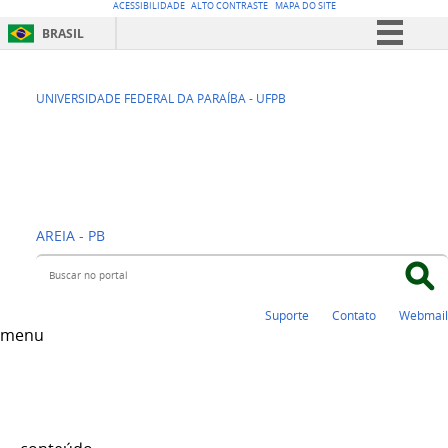
ACESSIBILIDADE
ALTO CONTRASTE
MAPA DO SITE
BRASIL
Simplifique!
CCA - CENTRO DE
Comunica BR
UNIVERSIDADE FEDERAL DA PARAÍBA - UFPB
Participe
CIÊNCIAS
Acesso à informação
AGRÁRIAS
Legislação
Canais
AREIA - PB
Buscar no portal
Suporte
Contato
Webmail
menu