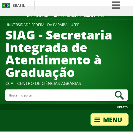
BRASIL
Simplifique!
ACESSIBILIDADE
ALTO CONTRASTE
MAPA DO SITE
Comunica BR
UNIVERSIDADE FEDERAL DA PARAÍBA - UFPB
SIAG - Secretaria
Participe
Integrada de
Acesso à informação
Atendimento à
Legislação
Canais
Graduação
CCA - CENTRO DE CIÊNCIAS AGRÁRIAS
Buscar no portal
Bus
Contato