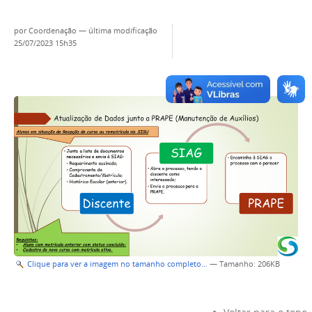
por
Coordenação
—
última modificação
25/07/2023 15h35
Clique para ver a imagem no tamanho completo…
—
Tamanho
: 206KB