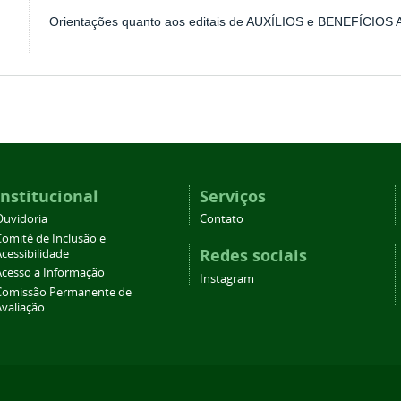
ão
Orientações quanto aos editais de AUXÍLIOS e BENEFÍCIOS
Institucional
Serviços
Ouvidoria
Contato
Comitê de Inclusão e
Redes sociais
cessibilidade
Acesso a Informação
Instagram
Comissão Permanente de
Avaliação