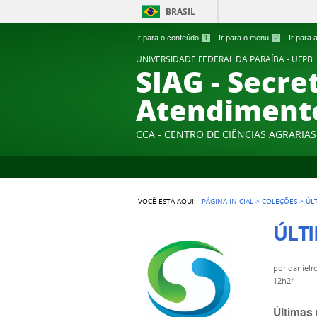
BRASIL
Ir para o conteúdo
1
Ir para o menu
2
Ir para
UNIVERSIDADE FEDERAL DA PARAÍBA - UFPB
SIAG - Secre
Atendiment
CCA - CENTRO DE CIÊNCIAS AGRÁRIAS
VOCÊ ESTÁ AQUI:
PÁGINA INICIAL
>
COLEÇÕES
>
ÚL
ÚLTI
por
danielr
12h24
Últimas 