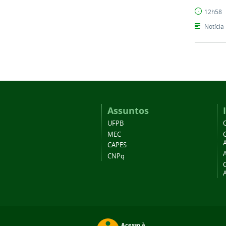
Coordenaç
12h58
Notícia
Assuntos
UFPB
MEC
A
CAPES
CNPq