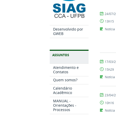
por
publicado
24/07/
Coordenaç
13h15
Desenvolvido por
Notícia
GWEB
ASSUNTOS
por
publicado
17/03/
Coordenaç
Atendimento e
15h29
Contatos
Notícia
Quem somos?
Calendário
Acadêmico
por
publicado
23/04/
Coordenaç
MANUAL -
10h16
Orientações -
Processos
Notícia