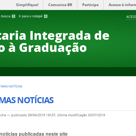
Simplifique!
Comunica BR
Participe
Acesso à infor
 a busca
3
Ir para o rodapé
4
ACESS
taria Integrada de
o à Graduação
TIMAS NOTÍCIAS
MAS NOTÍCIAS
ocha
—
publicado
09/04/2019 13h37,
última modificação
03/07/2019
notícias publicadas neste site