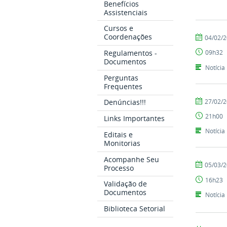
Benefícios
Assistenciais
Cursos e
Coordenações
por
publicado
04/02/
Coordenaç
Regulamentos -
09h32
Documentos
Notícia
Perguntas
Frequentes
por
publicado
27/02/
Denúncias!!!
Coordenaç
21h00
Links Importantes
Notícia
Editais e
Monitorias
Acompanhe Seu
por
publicado
05/03/
Processo
Coordenaç
16h23
Validação de
Documentos
Notícia
Biblioteca Setorial