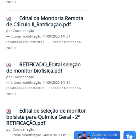
2020.1
Edital da Monitoria Remota
de Cálculo II_Ratificação.pdf
por
Coordenação
—
última modificação
11/09/2020 14h31
Localizado em
Contents
/
…
/
Editais
/
Monitorias-
2020.1
RETIFICADO_Edital seleção
de monitor biofisica.pdf
por
Coordenação
—
última modificação
11/09/2020 14h31
Localizado em
Contents
/
…
/
Editais
/
Monitorias-
2020.1
Edital de seleção de monitor
bolsista para Química Geral - 2ª
RETIFICAÇÃO.pdf
por
Coordenação
—
última modificação
14/09/2020 11h52