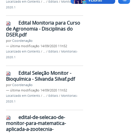
Localizado em
Contents
/
…
/
Editais
/
Monitorias-
2020.1
Edital Monitoria para Curso
de Agronomia - Disciplinas do
DSER.pdf
por
Coordenação
—
última modificação
14/09/2020 11h52
Localizado em
Contents
/
…
/
Editais
/
Monitorias-
2020.1
Edital Seleção Monitor -
Bioquímica - Silvanda Silvaf.pdf
por
Coordenação
—
última modificação
14/09/2020 11h52
Localizado em
Contents
/
…
/
Editais
/
Monitorias-
2020.1
edital-de-selecao-de-
monitor-para-matematica-
aplicada-a-zootecnia-