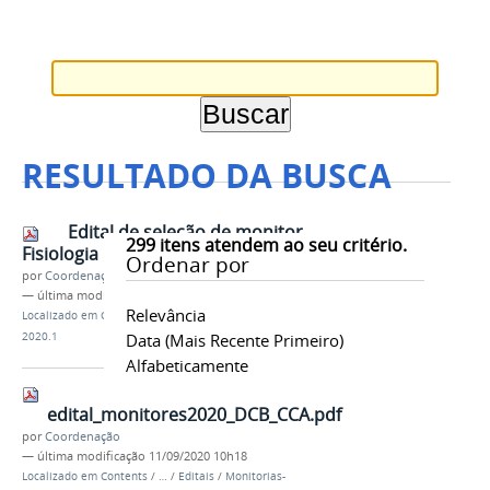
RESULTADO DA BUSCA
Edital de seleção de monitor
299
itens atendem ao seu critério.
Fisiologia I.pdf
Ordenar por
por
Coordenação
—
última modificação
10/09/2020 13h14
Relevância
Localizado em
Contents
/
…
/
Editais
/
Monitorias-
2020.1
Data (mais Recente Primeiro)
Alfabeticamente
edital_monitores2020_DCB_CCA.pdf
por
Coordenação
—
última modificação
11/09/2020 10h18
Localizado em
Contents
/
…
/
Editais
/
Monitorias-