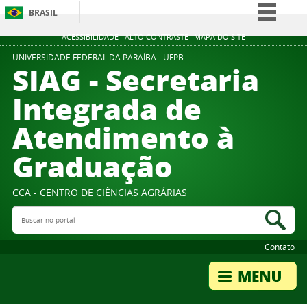
BRASIL
Simplifique!
ACESSIBILIDADE
ALTO CONTRASTE
MAPA DO SITE
Comunica BR
UNIVERSIDADE FEDERAL DA PARAÍBA - UFPB
SIAG - Secretaria
Participe
Integrada de
Acesso à informação
Atendimento à
Legislação
Canais
Graduação
CCA - CENTRO DE CIÊNCIAS AGRÁRIAS
Buscar no portal
Bus
Contato