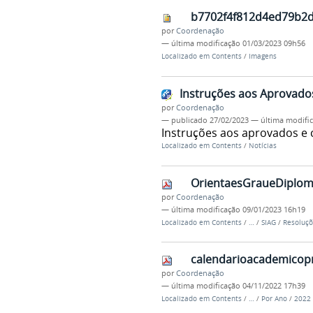
b7702f4f812d4ed79b2d
por
Coordenação
—
última modificação
01/03/2023 09h56
Localizado em
Contents
/
Imagens
Instruções aos Aprovado
por
Coordenação
—
publicado
27/02/2023
—
última modifi
Instruções aos aprovados e 
Localizado em
Contents
/
Notícias
OrientaesGraueDiplom
por
Coordenação
—
última modificação
09/01/2023 16h19
Localizado em
Contents
/
…
/
SIAG
/
Resoluçõ
calendarioacademicopr
por
Coordenação
—
última modificação
04/11/2022 17h39
Localizado em
Contents
/
…
/
Por Ano
/
2022