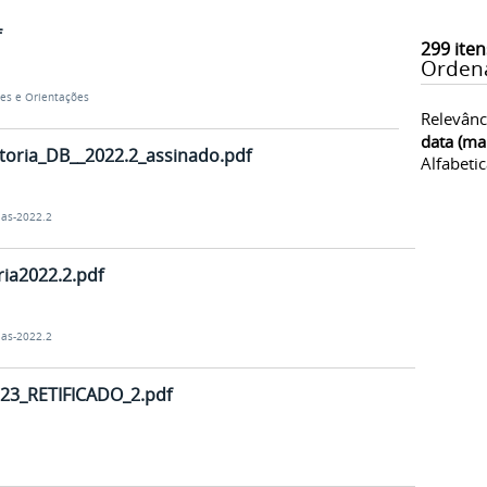
f
299
iten
Orden
es e Orientações
Relevânc
data (ma
toria_DB__2022.2_assinado.pdf
Alfabeti
ias-2022.2
ia2022.2.pdf
ias-2022.2
23_RETIFICADO_2.pdf