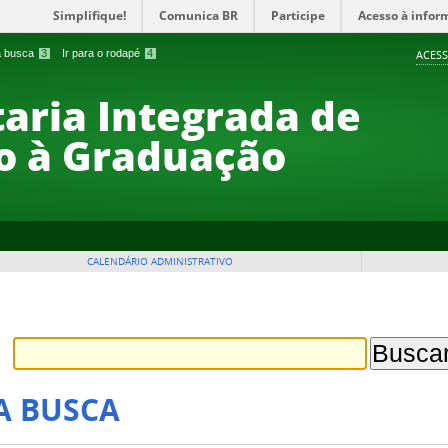
Simplifique!
Comunica BR
Participe
Acesso à infor
 a busca
3
Ir para o rodapé
4
ACESS
taria Integrada de
o à Graduação
CALENDÁRIO ADMINISTRATIVO
A BUSCA