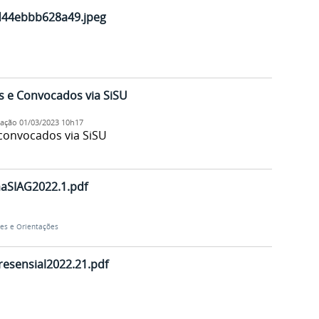
44ebbb628a49.jpeg
s e Convocados via SiSU
cação
01/03/2023 10h17
convocados via SiSU
aSIAG2022.1.pdf
es e Orientações
esensial2022.21.pdf