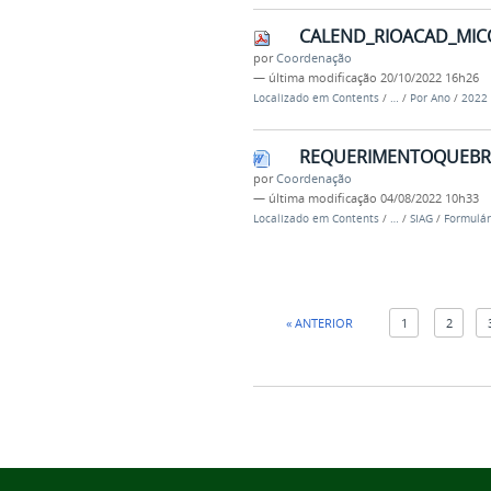
CALEND_RIOACAD_MICO
por
Coordenação
—
última modificação
20/10/2022 16h26
Localizado em
Contents
/
…
/
Por Ano
/
2022
REQUERIMENTOQUEBRA
por
Coordenação
—
última modificação
04/08/2022 10h33
Localizado em
Contents
/
…
/
SIAG
/
Formulár
« ANTERIOR
1
2