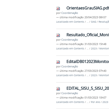
OrientaesGrauSIAG.pd
por
Coordenação
—
última modificação
20/04/2023 08h57
Localizado em
Contents
/
…
/
SIAG
/
Resoluçõ
Resultado_Oficial_Moni
por
Coordenação
—
última modificação
31/03/2023 15h48
Localizado em
Contents
/
…
/
2023
/
Monitor
EditalDB012023Monitor
por
Coordenação
—
última modificação
27/03/2023 07h40
Localizado em
Contents
/
…
/
2023
/
Monitor
EDITAL_SISU_5_SISU_20
por
Coordenação
—
última modificação
01/03/2023 10h07
Localizado em
Contents
/
…
/
Por Ano
/
2023