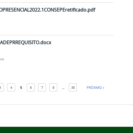
PRESENCIAL2022.1CONSEPEretificado.pdf
DEPRREQUISITO.docx
ios
3
4
5
6
7
8
...
30
PRÓXIMO »