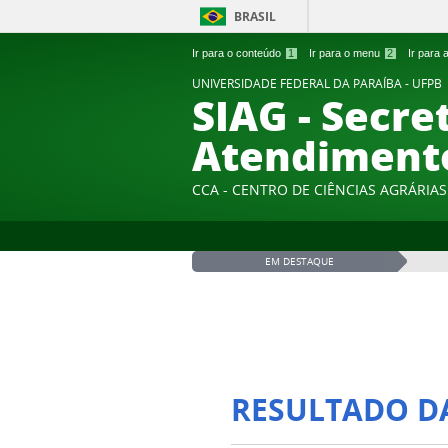
BRASIL
Ir para o conteúdo
1
Ir para o menu
2
Ir para
UNIVERSIDADE FEDERAL DA PARAÍBA - UFPB
SIAG - Secre
Atendiment
CCA - CENTRO DE CIÊNCIAS AGRÁRIAS
EM DESTAQUE
RESULTADO D