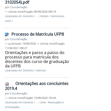
3102054).pdf
por
Coordenação
—
última modificação
09/09/2020 09h19
Localizado em
Contents
/
…
/
Editais
/
Monitorias-
2020.1
Processo de Matrícula UFPB
por
Coordenação
—
publicado
14/08/2020
—
última modificação
11/06/2021 09h27
Orientações e passo a passo do
processo para matrícula dos
discentes dos curso de graduação
da UFPB
Localizado em
Contents
/
Notícias
Orientações aos concluintes
2019.4
por
Coordenação
—
última modificação
13/08/2020 16h26
Localizado em
Contents
/
…
/
SIAG
/
Resoluções e
Orientações