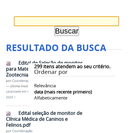
RESULTADO DA BUSCA
Edital de Seleção de monitor
299
itens atendem ao seu critério.
para Matemática Aplicada à
Ordenar por
Zootecnia.pdf
por
Coordenação
Relevância
—
última modificação
09/09/2020 11h54
data (mais recente primeiro)
Localizado em
Contents
/
…
/
Editais
/
Monitorias-
Alfabeticamente
2020.1
Edital seleção de monitor de
Clínica Médica de Caninos e
Felinos.pdf
por
Coordenação