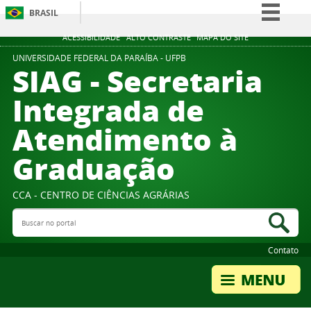
BRASIL
Simplifique!
ACESSIBILIDADE
ALTO CONTRASTE
MAPA DO SITE
Comunica BR
UNIVERSIDADE FEDERAL DA PARAÍBA - UFPB
SIAG - Secretaria
Participe
Integrada de
Acesso à informação
Atendimento à
Legislação
Canais
Graduação
CCA - CENTRO DE CIÊNCIAS AGRÁRIAS
Buscar no portal
Bus
Contato