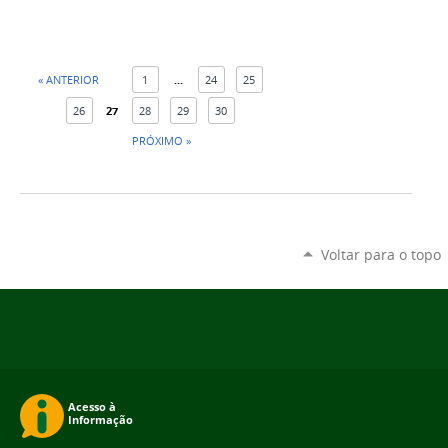
« ANTERIOR
1
...
24
25
26
27
28
29
30
PRÓXIMO »
Voltar para o topo