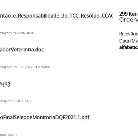
299
iten
entao_e_Responsabilidade_do_TCC_Resoluo_CCACCAUFPB_.
Orden
Relevânc
denações
/
AGRONOMIA
Data (ma
alfabeti
adorVeterinria.doc
denações
/
MEDICINA VETERINÁRIA
.jpg
denações
/
ZOOTECNIA
FinalSeleodeMonitoriaDQF2021.1.pdf
rias-2021.1