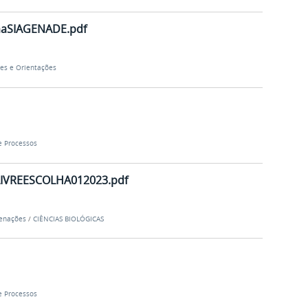
maSIAGENADE.pdf
es e Orientações
e Processos
IVREESCOLHA012023.pdf
denações
/
CIÊNCIAS BIOLÓGICAS
e Processos