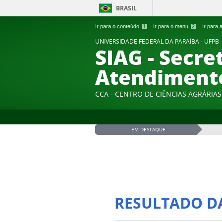
BRASIL
Ir para o conteúdo
1
Ir para o menu
2
Ir para
UNIVERSIDADE FEDERAL DA PARAÍBA - UFPB
SIAG - Secre
Atendiment
CCA - CENTRO DE CIÊNCIAS AGRÁRIAS
EM DESTAQUE
RESULTADO D