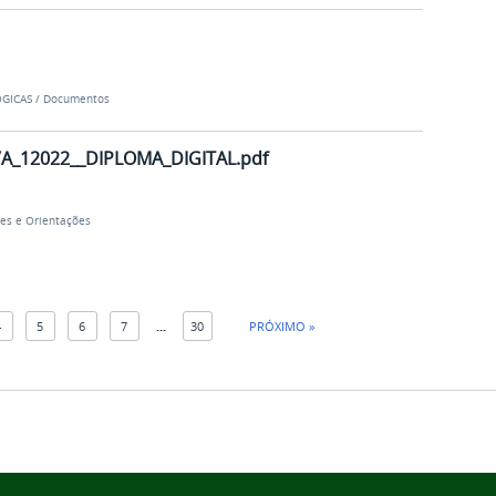
ÓGICAS
/
Documentos
_12022__DIPLOMA_DIGITAL.pdf
es e Orientações
4
5
6
7
...
30
PRÓXIMO »