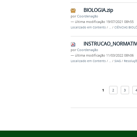
BIOLOGIA.zip
por
Coordenação
—
última modificação
19/07/2021 08h55
Localizado em
Contents
/
…
/
CIÊNCIAS BIOL
INSTRUCAO_NORMATIVA
por
Coordenação
—
última modificação
11/03/2022 08h06
Localizado em
Contents
/
…
/
SIAG
/
Resoluçõ
1
2
3