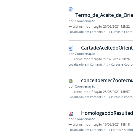
Termo_de_Aceite_de_Ori
por
Coordenação
—
última modificação
26/08/2021 12h22
Localizado em
Contents
/
…
/
Cursos e Coor
CartadeAceitedoOrient
por
Coordenação
—
última modificação
27/07/2023 09h26
Localizado em
Contents
/
…
/
Cursos e Coor
conceitoemecZootecnia
por
Coordenação
—
última modificação
23/03/2021 13h57
Localizado em
Contents
/
…
/
Cursos e Coor
HomologaodoResultado
por
Coordenação
—
última modificação
16/08/2021 18h18
Localizado em
Contents
/
…
/
Editais
/
Monito