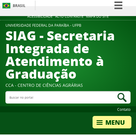
BRASIL
Simplifique!
ACESSIBILIDADE
ALTO CONTRASTE
MAPA DO SITE
Comunica BR
UNIVERSIDADE FEDERAL DA PARAÍBA - UFPB
SIAG - Secretaria
Participe
Integrada de
Acesso à informação
Atendimento à
Legislação
Canais
Graduação
CCA - CENTRO DE CIÊNCIAS AGRÁRIAS
Buscar no portal
Bus
Contato