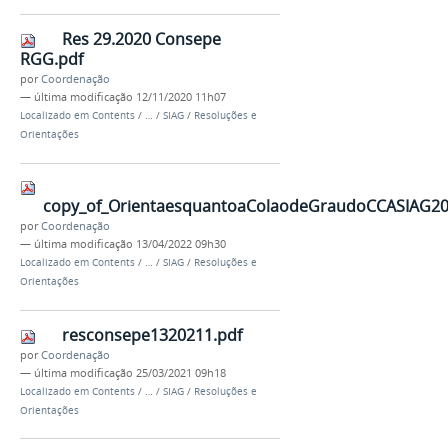
Res 29.2020 Consepe
RGG.pdf
por
Coordenação
—
última modificação
12/11/2020 11h07
Localizado em
Contents
/
…
/
SIAG
/
Resoluções e
Orientações
copy_of_OrientaesquantoaColaodeGraudoCCASIAG20
por
Coordenação
—
última modificação
13/04/2022 09h30
Localizado em
Contents
/
…
/
SIAG
/
Resoluções e
Orientações
resconsepe1320211.pdf
por
Coordenação
—
última modificação
25/03/2021 09h18
Localizado em
Contents
/
…
/
SIAG
/
Resoluções e
Orientações