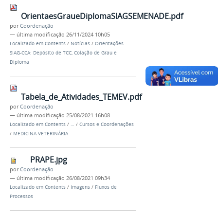
OrientaesGraueDiplomaSIAGSEMENADE.pdf
por
Coordenação
—
última modificação
26/11/2024 10h05
Localizado em
Contents
/
Notícias
/
Orientações
SIAG-CCA: Depósito de TCC, Colação de Grau e
Diploma
Tabela_de_Atividades_TEMEV.pdf
por
Coordenação
—
última modificação
25/08/2021 16h08
Localizado em
Contents
/
…
/
Cursos e Coordenações
/
MEDICINA VETERINÁRIA
PRAPE.jpg
por
Coordenação
—
última modificação
26/08/2021 09h34
Localizado em
Contents
/
Imagens
/
Fluxos de
Processos