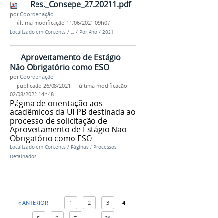
Res._Consepe_27.20211.pdf
por
Coordenação
—
última modificação
11/06/2021 09h07
Localizado em
Contents
/
…
/
Por Ano
/
2021
Aproveitamento de Estágio
Não Obrigatório como ESO
por
Coordenação
—
publicado
26/08/2021
—
última modificação
02/08/2022 14h48
Página de orientação aos
acadêmicos da UFPB destinada ao
processo de solicitação de
Aproveitamento de Estágio Não
Obrigatório como ESO
Localizado em
Contents
/
Páginas
/
Processos
Detalhados
« ANTERIOR
1
2
3
4
5
6
7
...
30