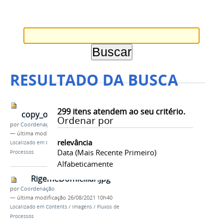
RESULTADO DA BUSCA
299
itens atendem ao seu critério.
copy_of_RigemeDomiciliar.jpg
Ordenar por
por
Coordenação
—
última modificação
05/03/2024 08h18
relevância
Localizado em
Contents
/
Imagens
/
Fluxos de
Data (mais Recente Primeiro)
Processos
Alfabeticamente
RigemeDomiciliar.jpg
por
Coordenação
—
última modificação
26/08/2021 10h40
Localizado em
Contents
/
Imagens
/
Fluxos de
Processos