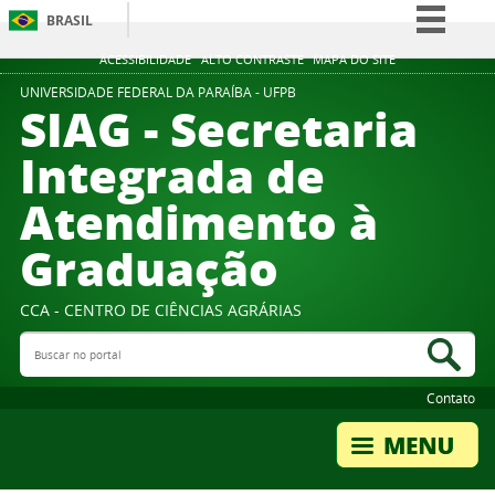
BRASIL
Simplifique!
ACESSIBILIDADE
ALTO CONTRASTE
MAPA DO SITE
Comunica BR
UNIVERSIDADE FEDERAL DA PARAÍBA - UFPB
SIAG - Secretaria
Participe
Integrada de
Acesso à informação
Atendimento à
Legislação
Canais
Graduação
CCA - CENTRO DE CIÊNCIAS AGRÁRIAS
Buscar no portal
Bus
Contato