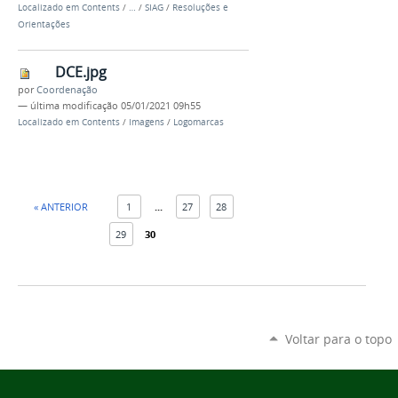
Localizado em
Contents
/
…
/
SIAG
/
Resoluções e
Orientações
DCE.jpg
por
Coordenação
—
última modificação
05/01/2021 09h55
Localizado em
Contents
/
Imagens
/
Logomarcas
« ANTERIOR
1
...
27
28
29
30
Voltar para o topo