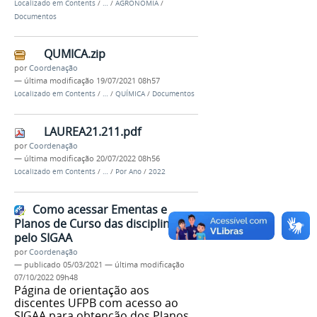
Localizado em
Contents
/
…
/
AGRONOMIA
/
Documentos
QUMICA.zip
por
Coordenação
—
última modificação
19/07/2021 08h57
Localizado em
Contents
/
…
/
QUÍMICA
/
Documentos
LAUREA21.211.pdf
por
Coordenação
—
última modificação
20/07/2022 08h56
Localizado em
Contents
/
…
/
Por Ano
/
2022
Como acessar Ementas e
Planos de Curso das disciplinas
pelo SIGAA
por
Coordenação
—
publicado
05/03/2021
—
última modificação
07/10/2022 09h48
Página de orientação aos
discentes UFPB com acesso ao
SIGAA para obtenção dos Planos