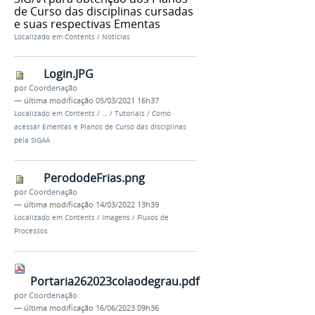
de Curso das disciplinas cursadas
e suas respectivas Ementas
Localizado em
Contents
/
Notícias
Login.JPG
por
Coordenação
—
última modificação
05/03/2021 16h37
Localizado em
Contents
/
…
/
Tutoriais
/
Como
acessar Ementas e Planos de Curso das disciplinas
pela SIGAA
PerododeFrias.png
por
Coordenação
—
última modificação
14/03/2022 13h39
Localizado em
Contents
/
Imagens
/
Fluxos de
Processos
Portaria262023colaodegrau.pdf
por
Coordenação
—
última modificação
16/06/2023 09h36