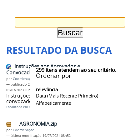
RESULTADO DA BUSCA
Instruções aos Aprovados e
299
itens atendem ao seu critério.
Convocados via SiSU
Ordenar por
por
Coordenação
—
publicado
27/02/2023
—
última modificação
relevância
01/03/2023 10h17
Instruções aos aprovados e
Data (mais Recente Primeiro)
convocados via SiSU
Alfabeticamente
Localizado em
Contents
/
Notícias
AGRONOMIA.zip
por
Coordenação
—
última modificação
19/07/2021 08h52