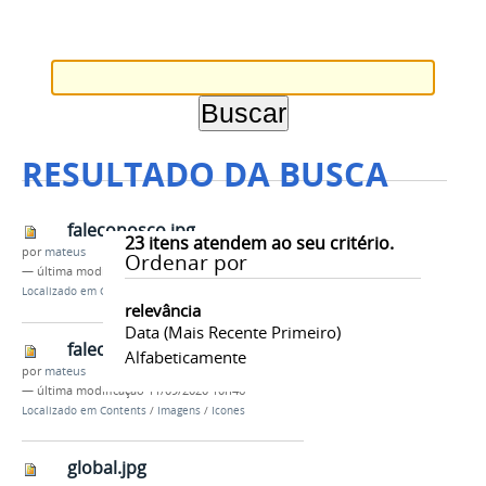
RESULTADO DA BUSCA
faleconosco.jpg
23
itens atendem ao seu critério.
por
mateus
Ordenar por
—
última modificação
11/09/2020 10h46
Localizado em
Contents
/
Imagens
/
Icones
relevância
Data (mais Recente Primeiro)
faleconosco2.jpg
Alfabeticamente
por
mateus
—
última modificação
11/09/2020 10h46
Localizado em
Contents
/
Imagens
/
Icones
global.jpg