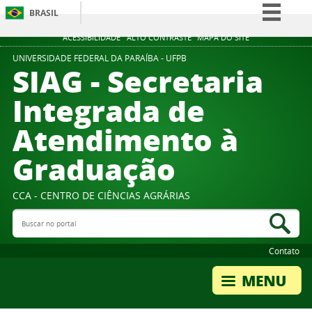
BRASIL
Simplifique!
ACESSIBILIDADE
ALTO CONTRASTE
MAPA DO SITE
Comunica BR
UNIVERSIDADE FEDERAL DA PARAÍBA - UFPB
SIAG - Secretaria
Participe
Integrada de
Acesso à informação
Atendimento à
Legislação
Canais
Graduação
CCA - CENTRO DE CIÊNCIAS AGRÁRIAS
Buscar no portal
Bus
Contato