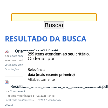
RESULTADO DA BUSCA
OrientaesGrauSIAG.pdf
299
itens atendem ao seu critério.
por
Coordenação
Ordenar por
—
última modificação
20/04/2023 08h57
Localizado em
Contents
/
…
/
SIAG
/
Resoluções e
Relevância
Orientações
data (mais recente primeiro)
Alfabeticamente
Resultado_Oficial_Monitoria_DB__2022.2_assinado.pd
por
Coordenação
—
última modificação
31/03/2023 15h48
Localizado em
Contents
/
…
/
2023
/
Monitorias-
2022.2