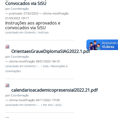
Convocados via SiSU
por
Coordenação
—
publicado
27/02/2023
—
última modificação
01/03/2023 10h17
Instruções aos aprovados e
convocados via SiSU
Localizado em
Contents
/
Notícias
OrientaesGraueDiplomaSIAG2022.1.pdf
por
Coordenação
—
última modificação
09/01/2023 16h19
Localizado em
Contents
/
…
/
SIAG
/
Resoluções e
Orientações
calendarioacademicopresensial2022.21.pdf
por
Coordenação
—
última modificação
04/11/2022 17h39
Localizado em
Contents
/
…
/
Por Ano
/
2022