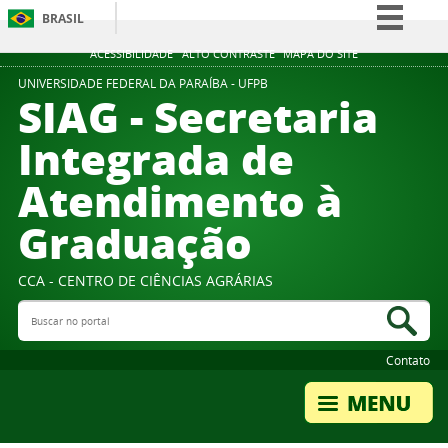
BRASIL
Simplifique!
ACESSIBILIDADE
ALTO CONTRASTE
MAPA DO SITE
Comunica BR
UNIVERSIDADE FEDERAL DA PARAÍBA - UFPB
SIAG - Secretaria
Participe
Integrada de
Acesso à informação
Atendimento à
Legislação
Canais
Graduação
CCA - CENTRO DE CIÊNCIAS AGRÁRIAS
Buscar no portal
Bus
Contato