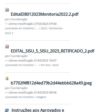
EditalDB012023Monitoria2022.2.pdf
por
Coordenação
—
última modificação
27/03/2023 07h40
Localizado em
Contents
/
…
/
2023
/
Monitorias-
2022.2
EDITAL_SISU_5_SISU_2023_RETIFICADO_2.pdf
por
Coordenação
—
última modificação
01/03/2023 10h07
Localizado em
Contents
/
…
/
Por Ano
/
2023
b7702f4f812d4ed79b2d44ebbb628a49.jpeg
por
Coordenação
—
última modificação
01/03/2023 09h56
Localizado em
Contents
/
Imagens
Instruções aos Aprovados e