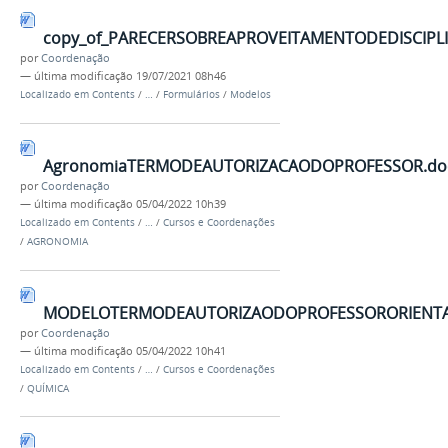
copy_of_PARECERSOBREAPROVEITAMENTODEDISCIPLI
por
Coordenação
—
última modificação
19/07/2021 08h46
Localizado em
Contents
/
…
/
Formulários
/
Modelos
AgronomiaTERMODEAUTORIZACAODOPROFESSOR.do
por
Coordenação
—
última modificação
05/04/2022 10h39
Localizado em
Contents
/
…
/
Cursos e Coordenações
/
AGRONOMIA
MODELOTERMODEAUTORIZAODOPROFESSORORIENTA
por
Coordenação
—
última modificação
05/04/2022 10h41
Localizado em
Contents
/
…
/
Cursos e Coordenações
/
QUÍMICA