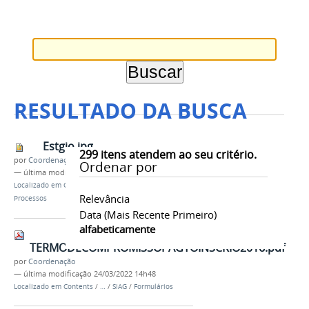
RESULTADO DA BUSCA
Estgio.jpg
299
itens atendem ao seu critério.
por
Coordenação
Ordenar por
—
última modificação
26/08/2021 10h13
Localizado em
Contents
/
Imagens
/
Fluxos de
Relevância
Processos
Data (mais Recente Primeiro)
alfabeticamente
TERMODECOMPROMISSOPAGTOINSCRIO2016.pdf
por
Coordenação
—
última modificação
24/03/2022 14h48
Localizado em
Contents
/
…
/
SIAG
/
Formulários