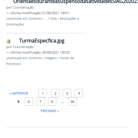
OrientaesduranteasuspensodasatividadesSIAG20202.
por
Coordenação
—
última modificação
01/06/2021 14h51
Localizado em
Contents
/
…
/
SIAG
/
Resoluções e
Orientações
TurmaEspecfica.jpg
por
Coordenação
—
última modificação
26/08/2021 16h22
Localizado em
Contents
/
Imagens
/
Fluxos de
Processos
« ANTERIOR
1
2
3
4
5
6
7
8
...
30
PRÓXIMO »