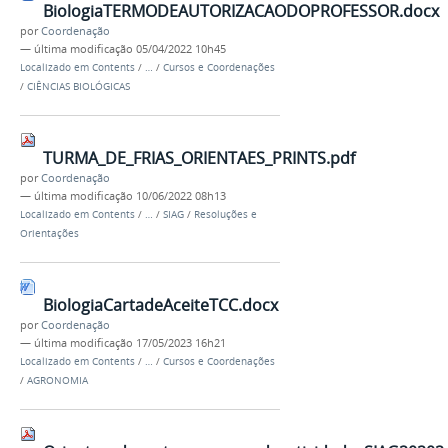
BiologiaTERMODEAUTORIZACAODOPROFESSOR.docx
por
Coordenação
—
última modificação
05/04/2022 10h45
Localizado em
Contents
/
…
/
Cursos e Coordenações
/
CIÊNCIAS BIOLÓGICAS
TURMA_DE_FRIAS_ORIENTAES_PRINTS.pdf
por
Coordenação
—
última modificação
10/06/2022 08h13
Localizado em
Contents
/
…
/
SIAG
/
Resoluções e
Orientações
BiologiaCartadeAceiteTCC.docx
por
Coordenação
—
última modificação
17/05/2023 16h21
Localizado em
Contents
/
…
/
Cursos e Coordenações
/
AGRONOMIA