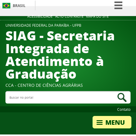
BRASIL
Simplifique!
ACESSIBILIDADE
ALTO CONTRASTE
MAPA DO SITE
Comunica BR
UNIVERSIDADE FEDERAL DA PARAÍBA - UFPB
SIAG - Secretaria
Participe
Integrada de
Acesso à informação
Atendimento à
Legislação
Canais
Graduação
CCA - CENTRO DE CIÊNCIAS AGRÁRIAS
Buscar no portal
Bus
Contato