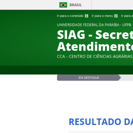
BRASIL
Ir para o conteúdo
1
Ir para o menu
2
Ir para
UNIVERSIDADE FEDERAL DA PARAÍBA - UFPB
SIAG - Secre
Atendiment
CCA - CENTRO DE CIÊNCIAS AGRÁRIAS
EM DESTAQUE
RESULTADO D