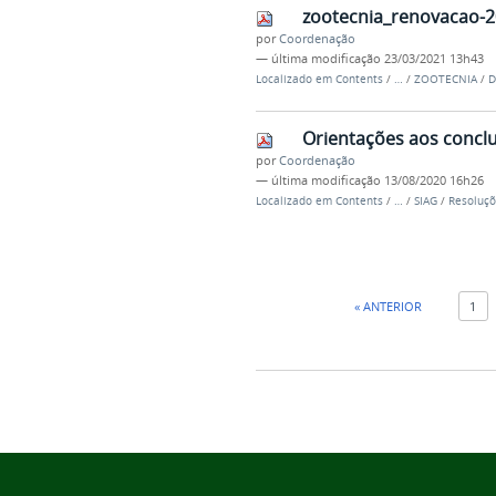
zootecnia_renovacao-2
por
Coordenação
—
última modificação
23/03/2021 13h43
Localizado em
Contents
/
…
/
ZOOTECNIA
/
D
Orientações aos conclu
por
Coordenação
—
última modificação
13/08/2020 16h26
Localizado em
Contents
/
…
/
SIAG
/
Resoluçõ
« ANTERIOR
1