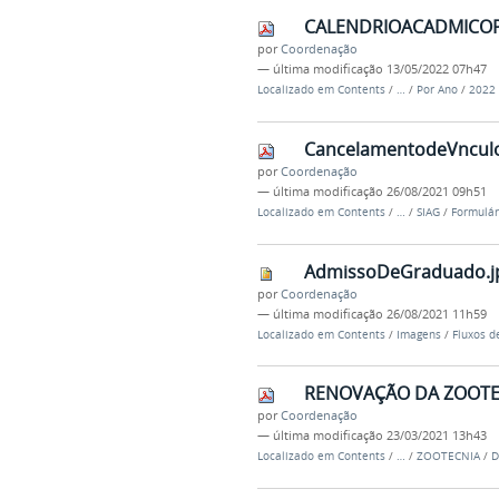
CALENDRIOACADMICOP
por
Coordenação
—
última modificação
13/05/2022 07h47
Localizado em
Contents
/
…
/
Por Ano
/
2022
CancelamentodeVnculo
por
Coordenação
—
última modificação
26/08/2021 09h51
Localizado em
Contents
/
…
/
SIAG
/
Formulár
AdmissoDeGraduado.j
por
Coordenação
—
última modificação
26/08/2021 11h59
Localizado em
Contents
/
Imagens
/
Fluxos d
RENOVAÇÃO DA ZOOTEC
por
Coordenação
—
última modificação
23/03/2021 13h43
Localizado em
Contents
/
…
/
ZOOTECNIA
/
D