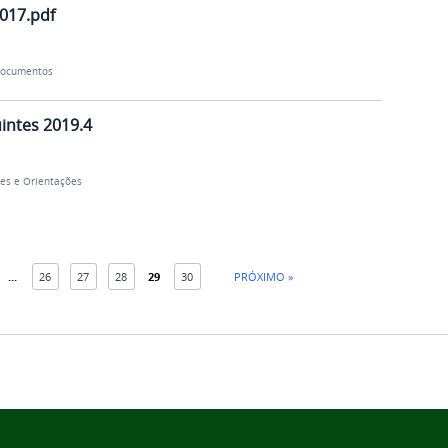
017.pdf
ocumentos
intes 2019.4
es e Orientações
...
26
27
28
29
30
PRÓXIMO »