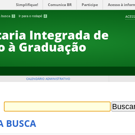
Simplifique!
Comunica BR
Participe
Acesso à infor
 a busca
3
Ir para o rodapé
4
ACESS
taria Integrada de
o à Graduação
CALENDÁRIO ADMINISTRATIVO
A BUSCA