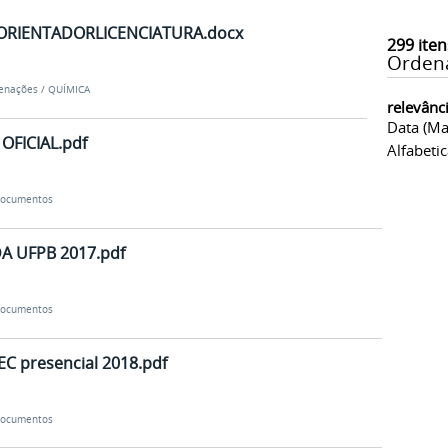
ORIENTADORLICENCIATURA.docx
299
iten
Orden
denações
/
QUÍMICA
relevânc
Data (ma
OFICIAL.pdf
Alfabeti
ocumentos
 UFPB 2017.pdf
ocumentos
EC presencial 2018.pdf
ocumentos