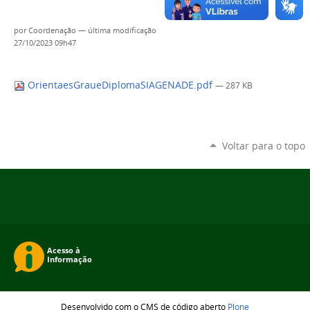
por
Coordenação
—
última modificação
27/10/2023 09h47
OrientaesGraueDiplomaSIAGENADE.pdf
— 287 KB
Voltar para o topo
Desenvolvido com o CMS de código aberto
Plone