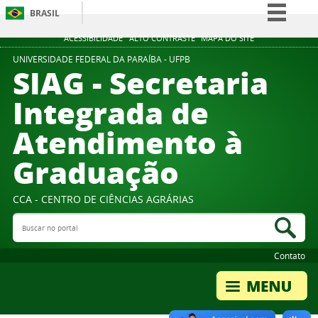
BRASIL
Simplifique!
ACESSIBILIDADE
ALTO CONTRASTE
MAPA DO SITE
Comunica BR
UNIVERSIDADE FEDERAL DA PARAÍBA - UFPB
SIAG - Secretaria
Participe
Integrada de
Acesso à informação
Atendimento à
Legislação
Canais
Graduação
CCA - CENTRO DE CIÊNCIAS AGRÁRIAS
Buscar no portal
Bus
Contato