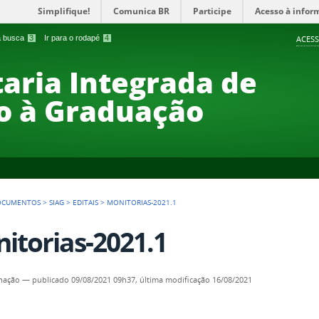
Simplifique!
Comunica BR
Participe
Acesso à infor
 a busca
3
Ir para o rodapé
4
ACESS
taria Integrada de
o à Graduação
OCUMENTOS
>
SIAG
>
EDITAIS
>
MONITORIAS-2021.1
itorias-2021.1
nação
—
publicado
09/08/2021 09h37,
última modificação
16/08/2021