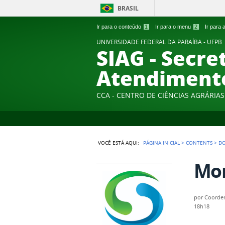
BRASIL
Ir para o conteúdo
1
Ir para o menu
2
Ir para
UNIVERSIDADE FEDERAL DA PARAÍBA - UFPB
SIAG - Secre
Atendiment
CCA - CENTRO DE CIÊNCIAS AGRÁRIAS
VOCÊ ESTÁ AQUI:
PÁGINA INICIAL
>
CONTENTS
>
D
Mon
por
Coorde
18h18