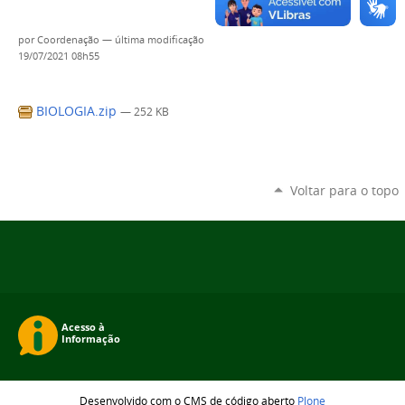
por
Coordenação
—
última modificação
19/07/2021 08h55
BIOLOGIA.zip
— 252 KB
Voltar para o topo
Desenvolvido com o CMS de código aberto
Plone