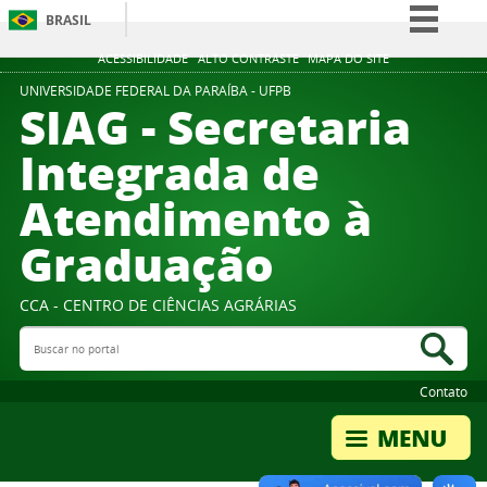
BRASIL
Simplifique!
ACESSIBILIDADE
ALTO CONTRASTE
MAPA DO SITE
Comunica BR
UNIVERSIDADE FEDERAL DA PARAÍBA - UFPB
SIAG - Secretaria
Participe
Integrada de
Acesso à informação
Atendimento à
Legislação
Canais
Graduação
CCA - CENTRO DE CIÊNCIAS AGRÁRIAS
Buscar no portal
Bus
Contato