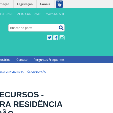
rmação
Legislação
Canais
IBILIDADE
ALTO CONTRASTE
MAPA DO SITE
Buscar no portal
Buscar no portal
Twitter
Facebook
Instagram
orários
Contato
Perguntas Frequentes
NCIA UNIVERSITÁRIA - PÓS-GRADUAÇÃO
ECURSOS -
ARA RESIDÊNCIA