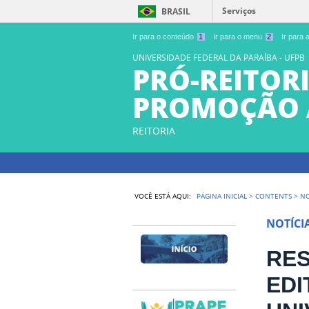
Serviços
BRASIL
Ir para o conteúdo
1
Ir para o menu
2
Ir para
UNIVERSIDADE FEDERAL DA PARAÍBA - UFPB
PRÓ-REITORI
PROMOÇÃO 
REITORIA
VOCÊ ESTÁ AQUI:
PÁGINA INICIAL
>
CONTENTS
>
NO
NOTÍCI
RES
EDI