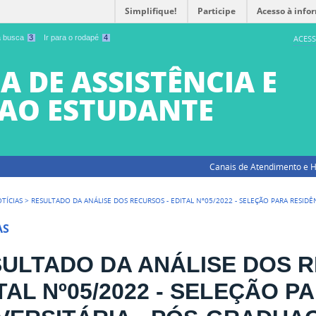
Simplifique!
Participe
Acesso à info
 a busca
3
Ir para o rodapé
4
ACESS
A DE ASSISTÊNCIA E
AO ESTUDANTE
Canais de Atendimento e H
TÍCIAS
>
RESULTADO DA ANÁLISE DOS RECURSOS - EDITAL Nº05/2022 - SELEÇÃO PARA RESIDÊ
AS
ULTADO DA ANÁLISE DOS R
TAL Nº05/2022 - SELEÇÃO P