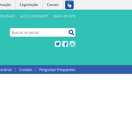
rmação
Legislação
Canais
IBILIDADE
ALTO CONTRASTE
MAPA DO SITE
Buscar no portal
Buscar no portal
Twitter
Facebook
Instagram
orários
Contato
Perguntas Frequentes