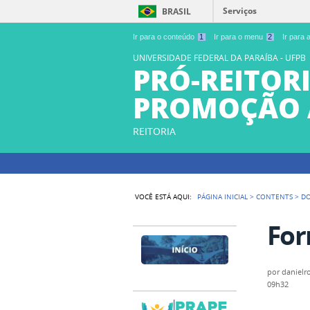
Serviços
BRASIL
Ir para o conteúdo
1
Ir para o menu
2
Ir para
UNIVERSIDADE FEDERAL DA PARAÍBA - UFPB
PRÓ-REITORI
PROMOÇÃO 
REITORIA
VOCÊ ESTÁ AQUI:
PÁGINA INICIAL
>
CONTENTS
>
D
For
por
danielr
09h32