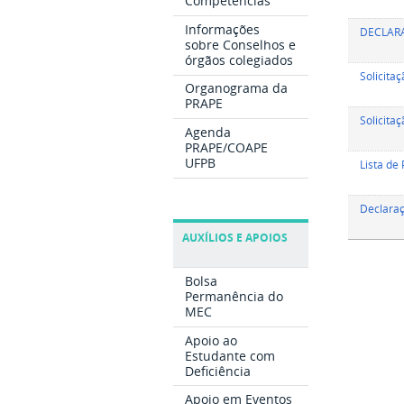
Competências
Informações
DECLAR
sobre Conselhos e
órgãos colegiados
Solicita
Organograma da
PRAPE
Solicita
Agenda
PRAPE/COAPE
UFPB
Lista de
Declara
AUXÍLIOS E APOIOS
Bolsa
Permanência do
MEC
Apoio ao
Estudante com
Deficiência
Apoio em Eventos