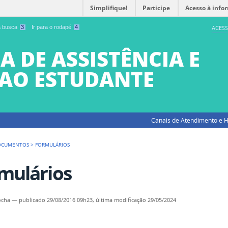
Simplifique!
Participe
Acesso à info
 a busca
3
Ir para o rodapé
4
ACESS
A DE ASSISTÊNCIA E
AO ESTUDANTE
Canais de Atendimento e H
OCUMENTOS
>
FORMULÁRIOS
mulários
ocha
—
publicado
29/08/2016 09h23,
última modificação
29/05/2024