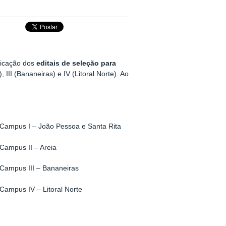
licação dos
editais de seleção para
 III (Bananeiras) e IV (Litoral Norte). Ao
pus I – João Pessoa e Santa Rita
mpus II – Areia
mpus III – Bananeiras
pus IV – Litoral Norte