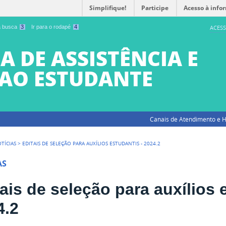
Simplifique!
Participe
Acesso à info
 a busca
3
Ir para o rodapé
4
ACESS
A DE ASSISTÊNCIA E
AO ESTUDANTE
Canais de Atendimento e H
TÍCIAS
>
EDITAIS DE SELEÇÃO PARA AUXÍLIOS ESTUDANTIS - 2024.2
AS
ais de seleção para auxílios 
4.2