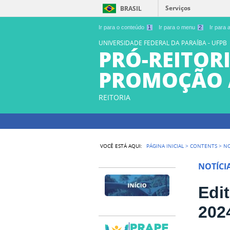
Serviços
BRASIL
Ir para o conteúdo
1
Ir para o menu
2
Ir para
UNIVERSIDADE FEDERAL DA PARAÍBA - UFPB
PRÓ-REITORI
PROMOÇÃO 
REITORIA
VOCÊ ESTÁ AQUI:
PÁGINA INICIAL
>
CONTENTS
>
NO
NOTÍCI
Edit
202