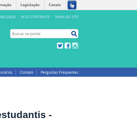
rmação
Legislação
Canais
IBILIDADE
ALTO CONTRASTE
MAPA DO SITE
Buscar no portal
Buscar no portal
Twitter
Facebook
Instagram
orários
Contato
Perguntas Frequentes
estudantis -