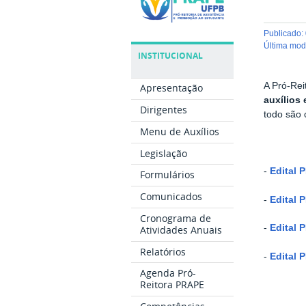
publicado
:
última mo
INSTITUCIONAL
A Pró-Rei
Apresentação
auxílios
Dirigentes
todo são 
Menu de Auxílios
Legislação
-
Edital 
Formulários
Comunicados
-
Edital 
Cronograma de
-
Edital 
Atividades Anuais
Relatórios
-
Edital 
Agenda Pró-
Reitora PRAPE