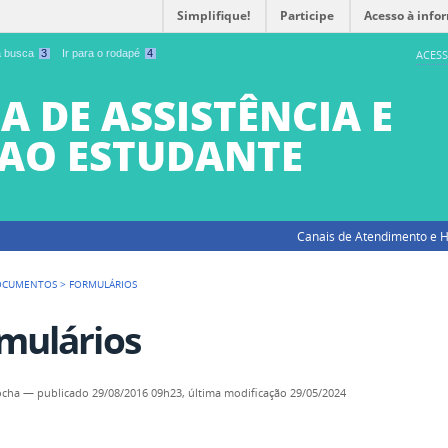
Simplifique!
Participe
Acesso à info
 a busca
3
Ir para o rodapé
4
ACESS
A DE ASSISTÊNCIA E
AO ESTUDANTE
Canais de Atendimento e H
OCUMENTOS
>
FORMULÁRIOS
mulários
ocha
—
publicado
29/08/2016 09h23,
última modificação
29/05/2024