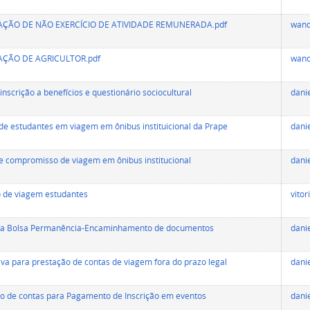
ÇÃO DE NÃO EXERCÍCIO DE ATIVIDADE REMUNERADA.pdf
wan
ÇÃO DE AGRICULTOR.pdf
wan
inscrição a benefícios e questionário sociocultural
dani
de estudantes em viagem em ônibus instituicional da Prape
dani
 compromisso de viagem em ônibus institucional
dani
o de viagem estudantes
vitor
a Bolsa Permanência-Encaminhamento de documentos
dani
ativa para prestação de contas de viagem fora do prazo legal
dani
o de contas para Pagamento de Inscrição em eventos
dani