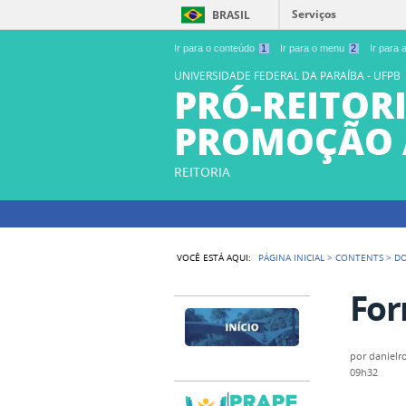
Serviços
BRASIL
Ir para o conteúdo
1
Ir para o menu
2
Ir para
UNIVERSIDADE FEDERAL DA PARAÍBA - UFPB
PRÓ-REITORI
PROMOÇÃO 
REITORIA
VOCÊ ESTÁ AQUI:
PÁGINA INICIAL
>
CONTENTS
>
D
For
por
danielr
09h32