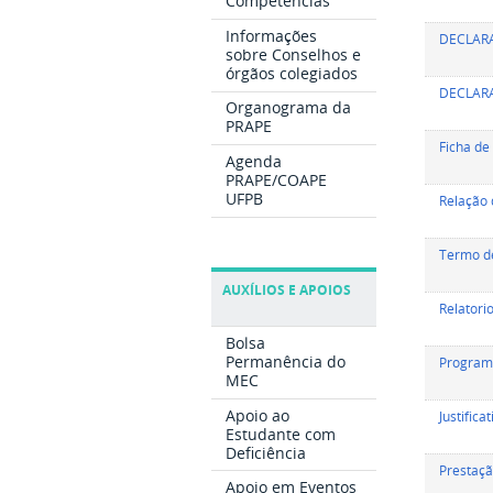
Competências
Informações
DECLARA
sobre Conselhos e
órgãos colegiados
DECLARA
Organograma da
PRAPE
Ficha de 
Agenda
PRAPE/COAPE
UFPB
Relação 
Termo de
AUXÍLIOS E APOIOS
Relatori
Bolsa
Permanência do
Program
MEC
Apoio ao
Justific
Estudante com
Deficiência
Prestaçã
Apoio em Eventos