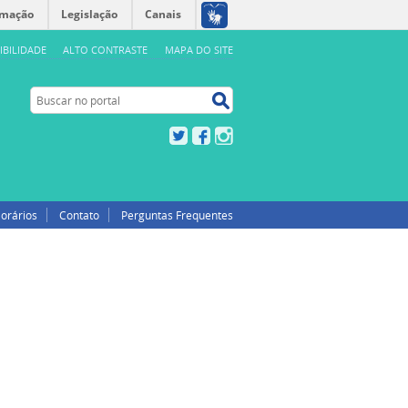
rmação
Legislação
Canais
IBILIDADE
ALTO CONTRASTE
MAPA DO SITE
Buscar no portal
Buscar no portal
Twitter
Facebook
Instagram
orários
Contato
Perguntas Frequentes