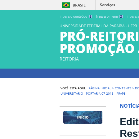
Serviços
BRASIL
Ir para o conteúdo
1
Ir para o menu
2
Ir para
UNIVERSIDADE FEDERAL DA PARAÍBA - UFPB
PRÓ-REITORI
PROMOÇÃO 
REITORIA
VOCÊ ESTÁ AQUI:
PÁGINA INICIAL
>
CONTENTS
>
D
UNIVERSITÁRIO - PORTARIA 07-2018 - PRAPE
NOTÍCI
Edi
Rest