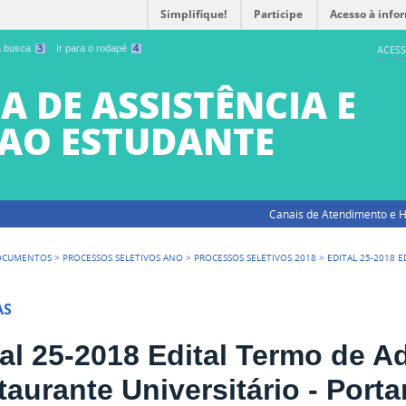
Simplifique!
Participe
Acesso à info
 a busca
3
Ir para o rodapé
4
ACESS
A DE ASSISTÊNCIA E
AO ESTUDANTE
Canais de Atendimento e H
OCUMENTOS
>
PROCESSOS SELETIVOS ANO
>
PROCESSOS SELETIVOS 2018
>
EDITAL 25-2018 
AS
tal 25-2018 Edital Termo de A
aurante Universitário - Porta