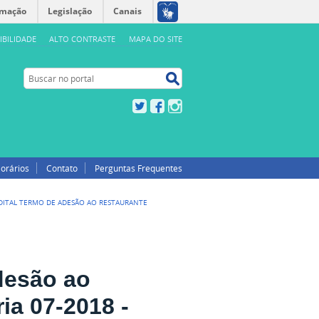
rmação
Legislação
Canais
IBILIDADE
ALTO CONTRASTE
MAPA DO SITE
Buscar no portal
Buscar no portal
Twitter
Facebook
Instagram
orários
Contato
Perguntas Frequentes
EDITAL TERMO DE ADESÃO AO RESTAURANTE
desão ao
ria 07-2018 -