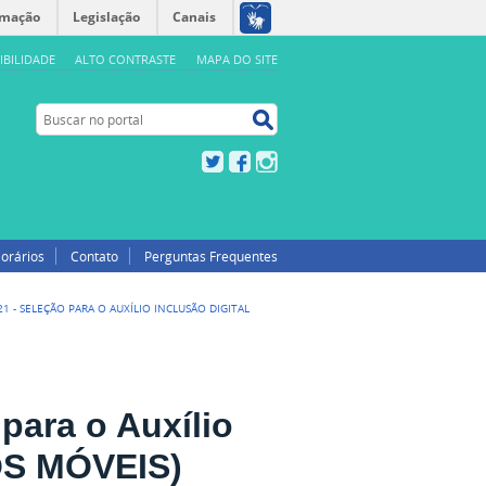
rmação
Legislação
Canais
IBILIDADE
ALTO CONTRASTE
MAPA DO SITE
Buscar no portal
Buscar no portal
Twitter
Facebook
Instagram
orários
Contato
Perguntas Frequentes
21 - SELEÇÃO PARA O AUXÍLIO INCLUSÃO DIGITAL
para o Auxílio
OS MÓVEIS)