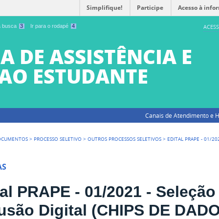
Simplifique!
Participe
Acesso à info
 a busca
3
Ir para o rodapé
4
ACESS
A DE ASSISTÊNCIA E
AO ESTUDANTE
Canais de Atendimento e H
OCUMENTOS
>
PROCESSO SELETIVO
>
OUTROS PROCESSOS SELETIVOS
>
EDITAL PRAPE - 01/20
AS
tal PRAPE - 01/2021 - Seleção 
lusão Digital (CHIPS DE DAD