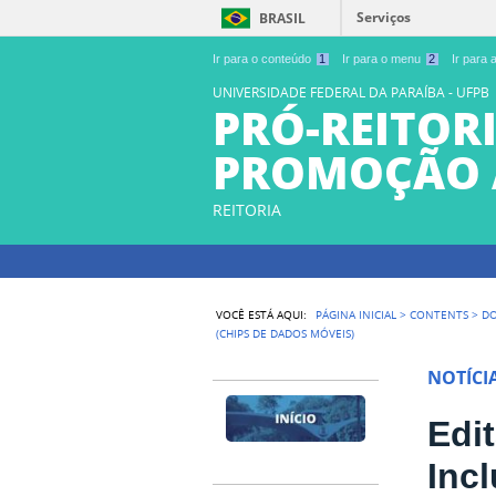
Serviços
BRASIL
Ir para o conteúdo
1
Ir para o menu
2
Ir para
UNIVERSIDADE FEDERAL DA PARAÍBA - UFPB
PRÓ-REITORI
PROMOÇÃO 
REITORIA
VOCÊ ESTÁ AQUI:
PÁGINA INICIAL
>
CONTENTS
>
D
(CHIPS DE DADOS MÓVEIS)
NOTÍCI
Edi
Inc