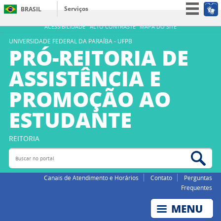
Serviços
BRASIL
Simplifique!
ACESSIBILIDADE
ALTO CONTRASTE
MAPA DO SITE
Participe
UNIVERSIDADE FEDERAL DA PARAÍBA - UFPB
PRÓ-REITORIA DE
Acesso à informação
ASSISTÊNCIA E
Legislação
PROMOÇÃO AO
Canais
ESTUDANTE
REITORIA
Buscar no portal
Bus
Canais de Atendimento e Horários
Contato
Perguntas
Frequentes