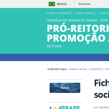
Serviços
BRASIL
Ir para o conteúdo
1
Ir para o menu
2
Ir para
UNIVERSIDADE FEDERAL DA PARAÍBA - UFPB
PRÓ-REITORI
PROMOÇÃO 
REITORIA
VOCÊ ESTÁ AQUI:
PÁGINA INICIAL
>
CONTENTS
>
D
Fic
soc
por
danielr