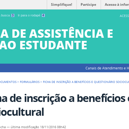
Simplifique!
Participe
Acesso à info
 a busca
3
Ir para o rodapé
4
ACESS
A DE ASSISTÊNCIA E
AO ESTUDANTE
Canais de Atendimento e H
OCUMENTOS
>
FORMULÁRIOS
>
FICHA DE INSCRIÇÃO A BENEFÍCIOS E QUESTIONÁRIO SOCIOC
ha de inscrição a benefícios
iocultural
ocha
—
última modificação
18/11/2016 08h42