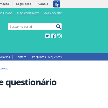
rmação
Legislação
Canais
IBILIDADE
ALTO CONTRASTE
MAPA DO SITE
Buscar no portal
Buscar no portal
Twitter
Facebook
Instagram
orários
Contato
Perguntas Frequentes
ULTURAL
 e questionário