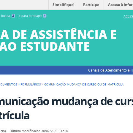
Simplifique!
Participe
Acesso à info
 a busca
3
Ir para o rodapé
4
ACESS
A DE ASSISTÊNCIA E
AO ESTUDANTE
Canais de Atendimento e H
OCUMENTOS
>
FORMULÁRIOS
>
COMUNICAÇÃO MUDANÇA DE CURSO OU DE MATRÍCULA
unicação mudança de curs
rícula
ocha
—
última modificação
30/07/2021 11h50