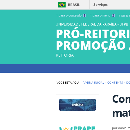
Serviços
BRASIL
Ir para o conteúdo
1
Ir para o menu
2
Ir para
UNIVERSIDADE FEDERAL DA PARAÍBA - UFPB
PRÓ-REITORI
PROMOÇÃO 
REITORIA
VOCÊ ESTÁ AQUI:
PÁGINA INICIAL
>
CONTENTS
>
D
Com
mat
por
danielr