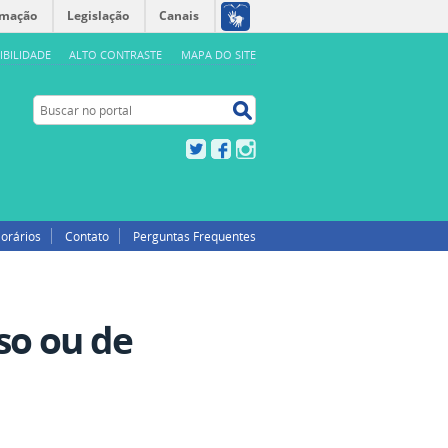
rmação
Legislação
Canais
IBILIDADE
ALTO CONTRASTE
MAPA DO SITE
Buscar no portal
Buscar no portal
Twitter
Facebook
Instagram
orários
Contato
Perguntas Frequentes
o ou de