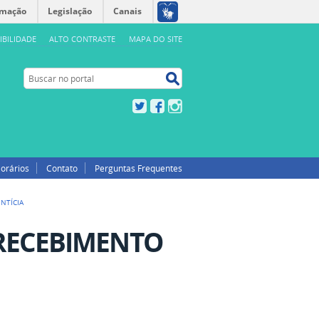
rmação
Legislação
Canais
IBILIDADE
ALTO CONTRASTE
MAPA DO SITE
Buscar no portal
Buscar no portal
Twitter
Facebook
Instagram
orários
Contato
Perguntas Frequentes
NTÍCIA
RECEBIMENTO