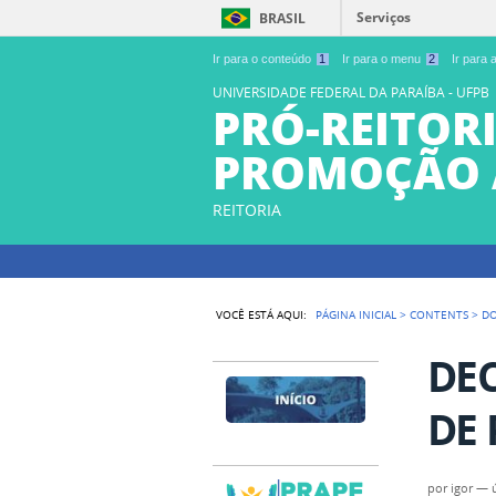
Serviços
BRASIL
Ir para o conteúdo
1
Ir para o menu
2
Ir para
UNIVERSIDADE FEDERAL DA PARAÍBA - UFPB
PRÓ-REITORI
PROMOÇÃO 
REITORIA
VOCÊ ESTÁ AQUI:
PÁGINA INICIAL
>
CONTENTS
>
D
DE
DE 
por
igor
—