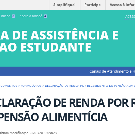
Simplifique!
Participe
Acesso à info
 a busca
3
Ir para o rodapé
4
ACESS
A DE ASSISTÊNCIA E
AO ESTUDANTE
Canais de Atendimento e H
OCUMENTOS
>
FORMULÁRIOS
>
DECLARAÇÃO DE RENDA POR RECEBIMENTO DE PENSÃO ALIME
CLARAÇÃO DE RENDA POR 
PENSÃO ALIMENTÍCIA
última modificação
25/01/2019 09h23