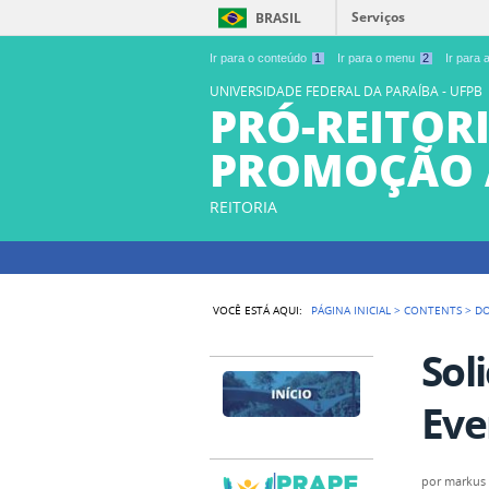
Serviços
BRASIL
Ir para o conteúdo
1
Ir para o menu
2
Ir para
UNIVERSIDADE FEDERAL DA PARAÍBA - UFPB
PRÓ-REITORI
PROMOÇÃO 
REITORIA
VOCÊ ESTÁ AQUI:
PÁGINA INICIAL
>
CONTENTS
>
D
Sol
Eve
por
markus