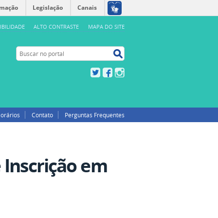
rmação
Legislação
Canais
IBILIDADE
ALTO CONTRASTE
MAPA DO SITE
Buscar no portal
Buscar no portal
Twitter
Facebook
Instagram
orários
Contato
Perguntas Frequentes
 Inscrição em