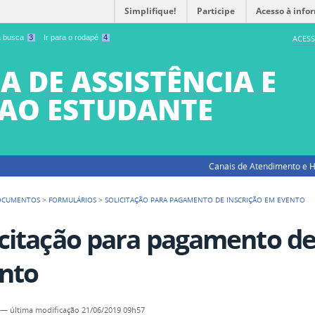
Simplifique!
Participe
Acesso à info
 a busca
3
Ir para o rodapé
4
ACESS
A DE ASSISTÊNCIA E
AO ESTUDANTE
Canais de Atendimento e H
OCUMENTOS
>
FORMULÁRIOS
>
SOLICITAÇÃO PARA PAGAMENTO DE INSCRIÇÃO EM EVENTO
icitação para pagamento de
nto
—
última modificação
21/06/2019 09h57