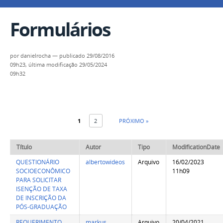
Formulários
por
danielrocha
—
publicado
29/08/2016
09h23,
última modificação
29/05/2024
09h32
1
2
PRÓXIMO »
Título
Autor
Tipo
ModificationDate
QUESTIONÁRIO
albertowideos
Arquivo
16/02/2023
SOCIOECONÔMICO
11h09
PARA SOLICITAR
ISENÇÃO DE TAXA
DE INSCRIÇÃO DA
PÓS-GRADUAÇÃO
REQUERIMENTO
markus
Arquivo
20/04/2021