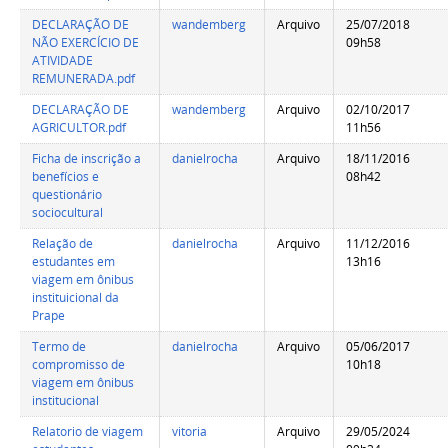
DECLARAÇÃO DE
wandemberg
Arquivo
25/07/2018
NÃO EXERCÍCIO DE
09h58
ATIVIDADE
REMUNERADA.pdf
DECLARAÇÃO DE
wandemberg
Arquivo
02/10/2017
AGRICULTOR.pdf
11h56
Ficha de inscrição a
danielrocha
Arquivo
18/11/2016
benefícios e
08h42
questionário
sociocultural
Relação de
danielrocha
Arquivo
11/12/2016
estudantes em
13h16
viagem em ônibus
instituicional da
Prape
Termo de
danielrocha
Arquivo
05/06/2017
compromisso de
10h18
viagem em ônibus
institucional
Relatorio de viagem
vitoria
Arquivo
29/05/2024