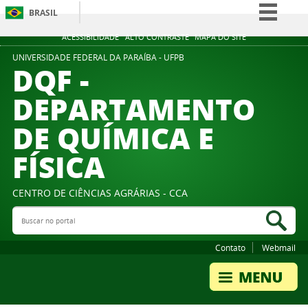
BRASIL
Simplifique!
ACESSIBILIDADE
ALTO CONTRASTE
MAPA DO SITE
Comunica BR
UNIVERSIDADE FEDERAL DA PARAÍBA - UFPB
DQF -
Participe
DEPARTAMENTO
Acesso à informação
DE QUÍMICA E
Legislação
Canais
FÍSICA
CENTRO DE CIÊNCIAS AGRÁRIAS - CCA
Buscar no portal
Bus
Contato
Webmail