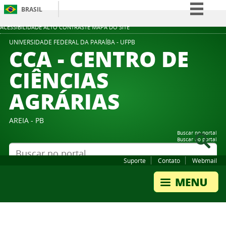
BRASIL
Simplifique!
ACESSIBILIDADE
ALTO CONTRASTE
MAPA DO SITE
Comunica BR
UNIVERSIDADE FEDERAL DA PARAÍBA - UFPB
CCA - CENTRO DE
Participe
CIÊNCIAS
Acesso à informação
AGRÁRIAS
Legislação
Canais
AREIA - PB
Buscar no portal
Buscar no portal
Suporte
Contato
Webmail