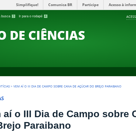
Simplifique!
Comunica BR
Participe
Acesso à infor
 a busca
3
Ir para o rodapé
4
ACESS
O DE CIÊNCIAS
TÍCIAS
>
VEM AÍ O III DIA DE CAMPO SOBRE CANA DE AÇÚCAR DO BREJO PARAIBANO
AS
 aí o III Dia de Campo sobre
Brejo Paraibano