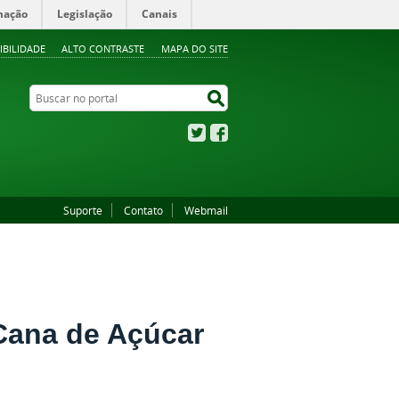
mação
Legislação
Canais
IBILIDADE
ALTO CONTRASTE
MAPA DO SITE
Buscar no portal
Buscar no portal
Twitter
Facebook
Suporte
Contato
Webmail
 Cana de Açúcar