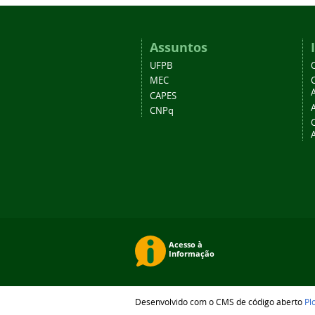
Assuntos
UFPB
MEC
A
CAPES
CNPq
Desenvolvido com o CMS de código aberto
Pl