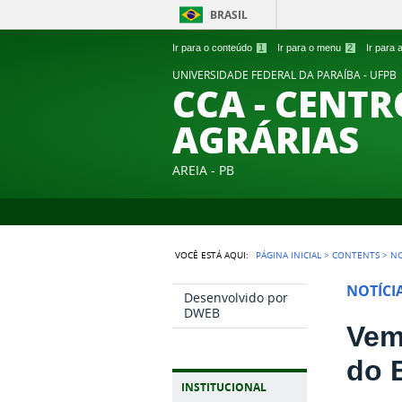
BRASIL
Ir para o conteúdo
1
Ir para o menu
2
Ir para
UNIVERSIDADE FEDERAL DA PARAÍBA - UFPB
CCA - CENTR
AGRÁRIAS
AREIA - PB
VOCÊ ESTÁ AQUI:
PÁGINA INICIAL
>
CONTENTS
>
NO
NOTÍCI
Desenvolvido por
DWEB
Vem
do 
INSTITUCIONAL