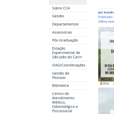
Sobre CCA
por
Ivandr
Gestão
publicado
:
última mo
Departamentos
Assessorias
Pós-Graduação
Estação
Experimental de
São João do Cariri
SIAG/Coordenações
Gestão de
Pessoas
Biblioteca
Centro de
Atendimento
Médico,
Odontológico e
Psicossocial