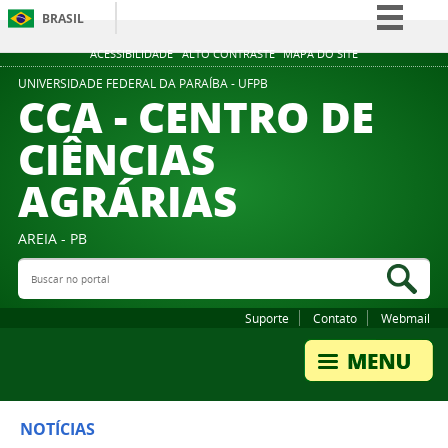
BRASIL
Simplifique!
ACESSIBILIDADE
ALTO CONTRASTE
MAPA DO SITE
Comunica BR
UNIVERSIDADE FEDERAL DA PARAÍBA - UFPB
CCA - CENTRO DE
Participe
CIÊNCIAS
Acesso à informação
AGRÁRIAS
Legislação
Canais
AREIA - PB
Buscar no portal
Bus
Suporte
Contato
Webmail
NOTÍCIAS